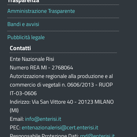
a
l
Amministrazione Trasparente
u
t
Bandi e avvisi
a
z
Pubblicità legale
i
Contatti
o
n
Ente Nazionale Risi
e
Numero REA MI - 2768064
p
Autorizzazione regionale alla produzione e al
o
commercio di vegetali n. 0606/2013 - RUOP
r
IT-03-0606
t
Indirizzo: Via San Vittore 40 - 20123 MILANO
a
l
(MI)
e
Email:
info@enterisi.it
PEC:
entenazionalerisi@cert.enterisi.it
Responsabile Protezione Dati:
rpd@enterisi.it