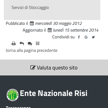
Servizi di Stoccaggio
Pubblicato il
mercoledì 30 maggio 2012
Aggiornato il
lunedì 15 settembre 2014
Condividi su
torna alla pagina precedente
S
Valuta questo sito
e
z
i
o
Ente Nazionale Risi
n
e
V
Trasparenza