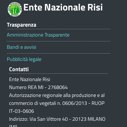
Ente Nazionale Risi
n
e
V
Trasparenza
a
l
Amministrazione Trasparente
u
t
Bandi e avvisi
a
z
Pubblicità legale
i
Contatti
o
n
Ente Nazionale Risi
e
Numero REA MI - 2768064
p
Autorizzazione regionale alla produzione e al
o
commercio di vegetali n. 0606/2013 - RUOP
r
IT-03-0606
t
Indirizzo: Via San Vittore 40 - 20123 MILANO
a
(MI)