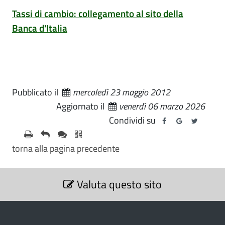
Tassi di cambio: collegamento al sito della
Banca d'Italia
Pubblicato il
mercoledì 23 maggio 2012
Aggiornato il
venerdì 06 marzo 2026
Condividi su
torna alla pagina precedente
S
Valuta questo sito
e
z
i
o