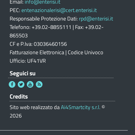
e
Email:
info@enterisi.it
PEC:
entenazionalerisi@cert.enterisi.it
Responsabile Protezione Dati:
rpd@enterisi.it
Telefono: +39.02-8855111 | Fax: +39.02-
865503
CF e P.Iva: 03036460156
Fatturazione Elettronica | Codice Univoco
Ufficio: UF41VR
Seguici su
Credits
Sito web realizzato da
Ai4Smartcity s.r.l.
©
2026