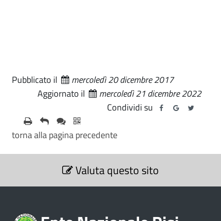
Pubblicato il
mercoledì 20 dicembre 2017
Aggiornato il
mercoledì 21 dicembre 2022
Condividi su
torna alla pagina precedente
S
Valuta questo sito
e
z
i
o
n