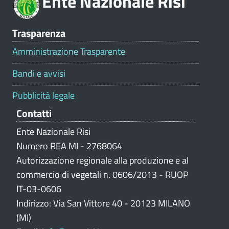
Ente Nazionale Risi
e
V
Trasparenza
a
l
Amministrazione Trasparente
u
t
Bandi e avvisi
a
z
Pubblicità legale
i
Contatti
o
n
Ente Nazionale Risi
e
Numero REA MI - 2768064
p
Autorizzazione regionale alla produzione e al
o
commercio di vegetali n. 0606/2013 - RUOP
r
IT-03-0606
t
Indirizzo: Via San Vittore 40 - 20123 MILANO
a
l
(MI)